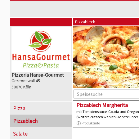
Pizzablech
Pizzeria Hansa-Gourmet
Gereonswall 45
50670 Köln
Pizzablech Margherita
Pizza
mit Tomatensauce, Gouda und Orega
(weitere Zutaten wählen Sie bitte unter
Pizzablech
Produktinfo
Salate